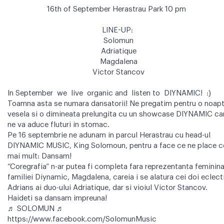
16th of September Herastrau Park 10 pm
LINE-UP:
Solomun
Adriatique
Magdalena
Victor Stancov
In September we
live
organic
and
listen to
DIYNAMIC! :)
Toamna asta se numara dansatorii! Ne pregatim pentru o noap
vesela si o dimineata prelungita cu un showcase DIYNAMIC ca
ne va aduce fluturi in stomac.
Pe 16 septembrie ne adunam in parcul Herastrau cu head-ul
DIYNAMIC MUSIC, King Solomoun, pentru a face ce ne place c
mai mult: Dansam!
“Coregrafia” n-ar putea fi completa fara reprezentanta feminina
familiei Diynamic, Magdalena, careia i se alatura cei doi eclect
Adrians ai duo-ului Adriatique, dar si vioiul Victor Stancov.
Haideti sa dansam impreuna!
♬ SOLOMUN ♬
https://www.facebook.com/SolomunMusic