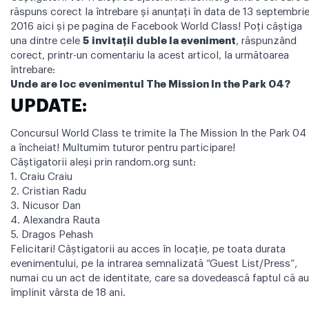
răspuns corect la întrebare și anunțați în data de 13 septembri
2016 aici și pe pagina de
Facebook World Class
! Poţi câştiga
una dintre cele
5
invitaţii duble la eveniment
, răspunzând
corect, printr-un comentariu la acest articol, la următoarea
întrebare:
Unde are loc evenimentul The Mission In the Park 04?
UPDATE:
Concursul World Class te trimite la The Mission In the Park 04 
a încheiat! Multumim tuturor pentru participare!
Câştigatorii aleşi prin random.org sunt:
1. Craiu Craiu
2. Cristian Radu
3. Nicusor Dan
4. Alexandra Rauta
5. Dragos Pehash
Felicitari! Câştigatorii au acces în locaţie, pe toata durata
evenimentului, pe la intrarea semnalizată “Guest List/Press”,
numai cu un act de identitate, care sa dovedească faptul că au
împlinit vârsta de 18 ani.