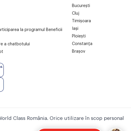
București
Cluj
Timișoara
Iași
articiparea la programul Beneficii
Ploiești
Constanța
are a chatbotului
Brașov
ot
World Class România. Orice utilizare în scop personal