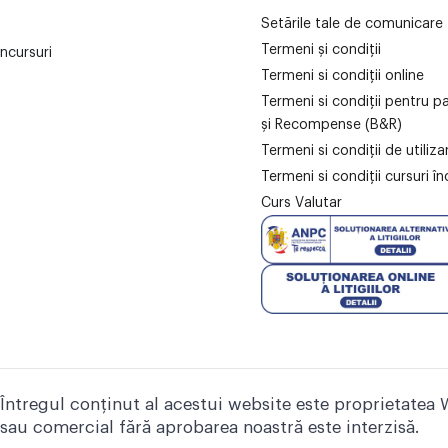
Setările tale de comunicare
Termeni și condiții
ncursuri
Termeni si condiții online
Termeni si condiții pentru p
și Recompense (B&R)
Termeni si condiții de utiliz
Termeni si condiții cursuri în
Curs Valutar
Întregul conținut al acestui website este proprietatea 
sau comercial fără aprobarea noastră este interzisă.