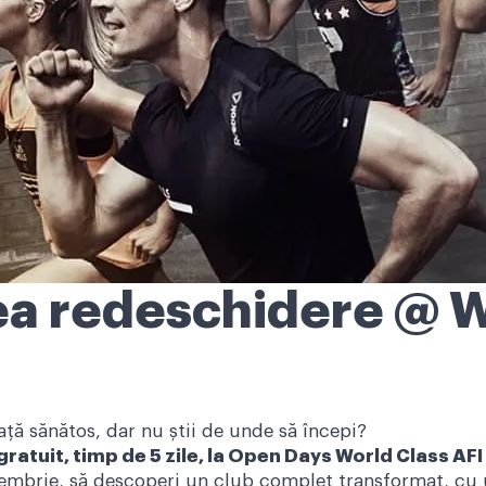
ea redeschidere @ W
iață sănătos, dar nu știi de unde să începi?
ratuit, timp de 5 zile, la Open Days World Class AF
eptembrie, să descoperi un club complet transformat, c