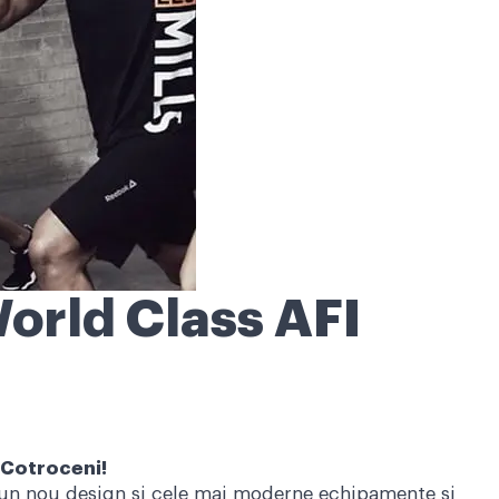
orld Class AFI
I Cotroceni!
u un nou design și cele mai moderne echipamente și