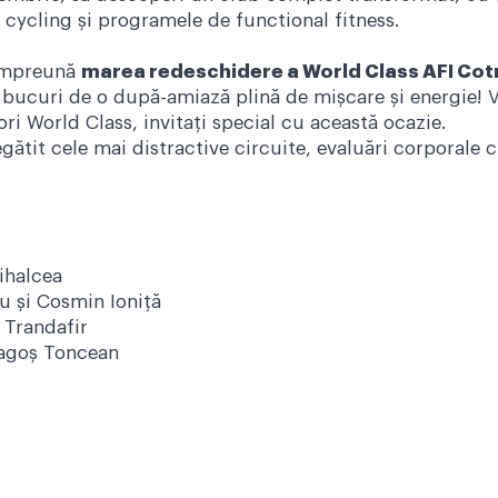
e cycling și programele de functional fitness.
 împreună
marea redeschidere a World Class AFI Cot
e bucuri de o după-amiază plină de mișcare și energie! Ve
ori World Class, invitați special cu această ocazie.
ătit cele mai distractive circuite, evaluări corporale cu
ihalcea
u și Cosmin Ioniță
 Trandafir
ragoș Toncean