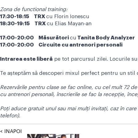
Zona de functional training:
17:30-18:15 TRX
cu Florin Ionescu
18:30-19:15 TRX
cu Elias Mayan-an
17:00-20:00 Măsurători
cu
Tanita Body Analyzer
17:00-20:00 Circuite cu antrenori personali
Intrarea este liberă
pe tot parcursul zilei. Locurile su
Te așteptăm să descoperi mixul perfect pentru un stil de
Rezervările pentru clase se fac online, cu cel mult 72 de 
cu antrenori personali, î
nscrierile se fac la recepție, în
Poți aduce gratuit unul sau mai mulți invitați, caz în care
telefon).
< INAPOI