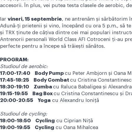
accesorii. În plus, vei putea testa clasele de aerobic, d
Iar
vineri, 15 septembrie
, ne antrenăm și sărbătorim
Adună-ți prietenii și vino, începând cu ora 5 p.m., să t
și TRX ținute de câțiva dintre cei mai populari instruct
Antrenorii personali World Class AFI Cotroceni ți-au preg
perfecte pentru a începe să trăiești sănătos.
PROGRAM:
Studioul de aerobic:
17:00-17:40 Body Pump
cu Peter Ambjorn și Oana M
17:45-18:25 Body Combat
cu Cristina Constantinesc
18:30-19:10 Zumba
cu Raluca Babaligea și Alexandra
19:15-19:55 Bag Box
cu Cristina Constantinescu și D
20:00-20:55 Yoga
cu Alexandru Ioniță
Studioul de cycling:
18:00-18:50 Cycling
cu Ciprian Niță
19:00-19:55 Cycling
cu Oana Mihalcea