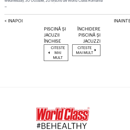
Wednesday, 30 October, 2019
scris de
World Class Romania
–
< INAPOI
INAINTE
PISCINĂ ȘI
ÎNCHIDERE
JACUZII
PISCINĂ ȘI
ÎNCHISE
JACUZZI
CITESTE
CITESTE
MAI
MAI MULT
MULT