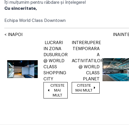
Îți mulțumim pentru răbdare și înțelegere!
Cu sinceritate,
Echipa World Class Downtown
< INAPOI
INAINTE
LUCRARI
INTRERUPERE
IN ZONA
TEMPORARA
DUSURILOR
A
@ WORLD
ACTIVITATILOR
CLASS
@ WORLD
SHOPPING
CLASS
CITY
PLANET
CITESTE
CITESTE
MAI
MAI MULT
MULT