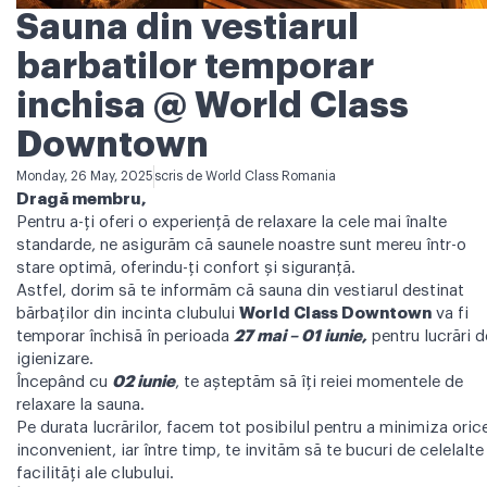
Sauna din vestiarul
barbatilor temporar
inchisa @ World Class
Downtown
Monday, 26 May, 2025
scris de
World Class Romania
Dragă membru,
Pentru a-ți oferi o experiență de relaxare la cele mai înalte
standarde, ne asigurăm că saunele noastre sunt mereu într-o
stare optimă, oferindu-ți confort și siguranță.
Astfel, dorim să te informăm că sauna din vestiarul destinat
bărbaților din incinta clubului
World Class Downtown
va fi
temporar închisă în perioada
27 mai – 01 iunie,
pentru lucrări d
igienizare.
Începând cu
02 iunie
, te așteptăm să îți reiei momentele de
relaxare la sauna.
Pe durata lucrărilor, facem tot posibilul pentru a minimiza oric
inconvenient, iar între timp, te invităm să te bucuri de celelalte
facilități ale clubului.