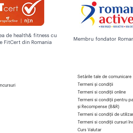
ea de health& fitness cu
Membru fondator Roman
re FitCert din Romania
Setările tale de comunicare
Termeni și condiții
ncursuri
Termeni si condiții online
Termeni si condiții pentru p
și Recompense (B&R)
Termeni si condiții de utiliz
Termeni si condiții cursuri în
Curs Valutar