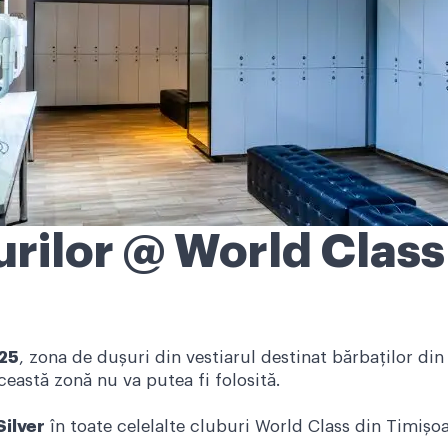
urilor @ World Clas
25
, zona de dușuri din vestiarul destinat bărbaților di
ceastă zonă nu va putea fi folosită.
Silver
în toate celelalte cluburi World Class din Timișoa