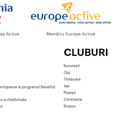
ia Active
Membru Europe Active
CLUBURI
București
Cluj
Timișoara
Iași
articiparea la programul Beneficii
Ploiești
Constanța
are a chatbotului
Brașov
ot