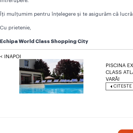
întrerupere.
Îți mulțumim pentru înțelegere și te asigurăm că lucrăr
Cu prietenie,
Echipa World Class Shopping City
< INAPOI
PISCINA E
CLASS ATL
VARĂ!
CITESTE