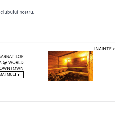
 clubului nostru.
INAINTE >
BARBATILOR
A @ WORLD
DOWNTOWN
MAI MULT