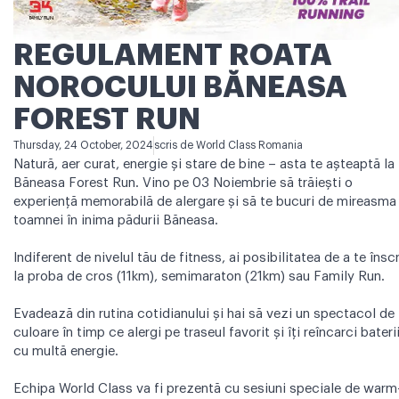
REGULAMENT ROATA
NOROCULUI BĂNEASA
FOREST RUN
Thursday, 24 October, 2024
scris de
World Class Romania
Natură, aer curat, energie și stare de bine – asta te așteaptă la
Băneasa Forest Run. Vino pe 03 Noiembrie să trăiești o
experiență memorabilă de alergare și să te bucuri de mireasma
toamnei în inima pădurii Băneasa.
Indiferent de nivelul tău de fitness, ai posibilitatea de a te însc
la proba de cros (11km), semimaraton (21km) sau Family Run.
Evadează din rutina cotidianului și hai să vezi un spectacol de
culoare în timp ce alergi pe traseul favorit și îți reîncarci bateri
cu multă energie.
Echipa World Class va fi prezentă cu sesiuni speciale de warm