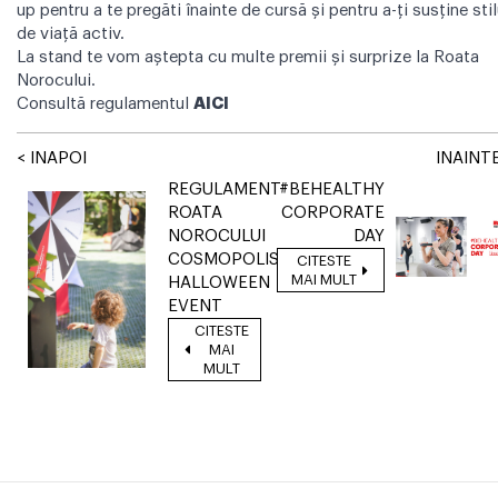
up pentru a te pregăti înainte de cursă și pentru a-ți susține stil
de viață activ.
La stand te vom aștepta cu multe premii și surprize la Roata
Norocului.
Consultă regulamentul
AICI
< INAPOI
INAINTE
REGULAMENT
#BEHEALTHY
ROATA
CORPORATE
NOROCULUI
DAY
COSMOPOLIS
CITESTE
MAI MULT
HALLOWEEN
EVENT
CITESTE
MAI
MULT