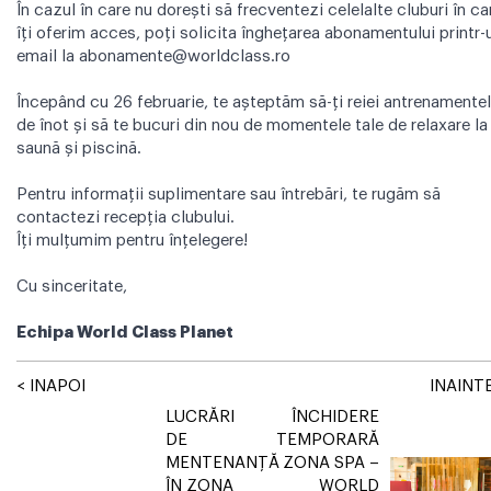
În cazul în care nu dorești să frecventezi celelalte cluburi în ca
îți oferim acces, poți solicita înghețarea abonamentului printr-
email la abonamente@worldclass.ro
Începând cu 26 februarie, te așteptăm să-ți reiei antrenamente
de înot și să te bucuri din nou de momentele tale de relaxare la
saună și piscină.
Pentru informații suplimentare sau întrebări, te rugăm să
contactezi recepția clubului.
Îți mulțumim pentru înțelegere!
Cu sinceritate,
Echipa World Class Planet
< INAPOI
INAINTE
LUCRĂRI
ÎNCHIDERE
DE
TEMPORARĂ
MENTENANȚĂ
ZONA SPA –
ÎN ZONA
WORLD