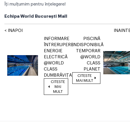
Îți mulțumim pentru înțelegere!
Echipa World București Mall
< INAPOI
INAINTE
INFORMARE
PISCINĂ
ÎNTRERUPERE
INDISPONIBILĂ
ENERGIE
TEMPORAR
ELECTRICĂ
@WORLD
@WORLD
CLASS
CLASS
PLANET
DUMBRĂVIȚA
CITESTE
MAI MULT
CITESTE
MAI
MULT