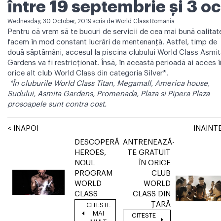
între 19 septembrie şi 3 oc
Wednesday, 30 October, 2019
scris de
World Class Romania
Pentru că vrem să te bucuri de servicii de cea mai bună calitat
facem în mod constant lucrări de mentenanță. Astfel, timp de
două săptămâni, accesul la piscina clubului World Class Asmit
Gardens va fi restricționat. Însă, în această perioadă ai acces î
orice alt club World Class din categoria Silver*.
*În cluburile World Class Titan, Megamall, America house,
Sudului, Asmita Gardens, Promenada, Plaza si Pipera Plaza
prosoapele sunt contra cost.
< INAPOI
INAINTE
DESCOPERĂ
ANTRENEAZĂ-
HEROES,
TE GRATUIT
NOUL
ÎN ORICE
PROGRAM
CLUB
WORLD
WORLD
CLASS
CLASS DIN
ȚARĂ
CITESTE
MAI
CITESTE