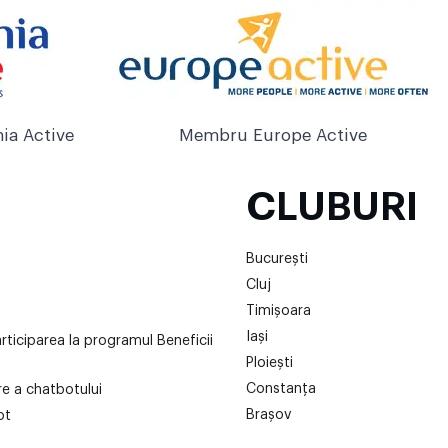
ia Active
Membru Europe Active
CLUBURI
București
Cluj
Timișoara
Iași
articiparea la programul Beneficii
Ploiești
Constanța
are a chatbotului
Brașov
ot