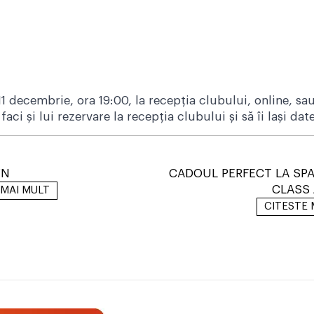
m
u
1 decembrie, ora 19:00, la recepția clubului,
online
, sa
 faci și lui rezervare la recepția clubului și să îi lași d
WN
CADOUL PERFECT LA SP
CLASS 
 MAI MULT
CITESTE 