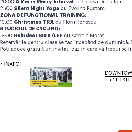
20:00
A Merry Merry
Interval
cu Denisa Drăgolici
21:00
Silent Night
Yoga
cu Evelina Ruste
ZONA DE FUNCTIONAL TRAINING:
19:00
Christmas
TRX
cu Florin Ionesc
STUDIOUL DE CYCLING:
19:30
Reindeer Burn /LEE
cu Adriela Morar
Rezervările pentru clase se fac începând de duminică, 1
Poți aduce gratuit un invitat, caz în care va trebui să îi
< INAPOI
DOWNTO
CITESTE