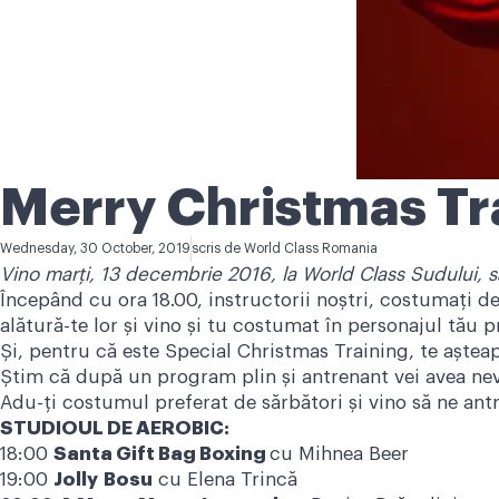
Merry Christmas Tr
Wednesday, 30 October, 2019
scris de
World Class Romania
Vino marți, 13 decembrie 2016, la World Class Sudului,
Începând cu ora 18.00, instructorii noștri, costumați de
alătură-te lor și vino și tu costumat în personajul tău 
Și, pentru că este Special Christmas Training, te aștea
Știm că după un program plin și antrenant vei avea nev
Adu-ți costumul preferat de sărbători și vino să ne a
STUDIOUL DE AEROBIC:
18:00
Santa Gift Bag Boxing
cu Mihnea Beer
19:00
Jolly
Bosu
cu Elena Trincă