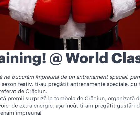
aining! @ World Cla
 să ne bucurăm împreună de un antrenament special, pent
 sezon festiv, ți-au pregătit antrenamente speciale, cu t
preferat de Crăciun.
ptă premii surpriză la tombola de Crăciun, organizată d
oie de extra energie, așa încât ți-am pregătit gustări 
ntrenăm împreună!