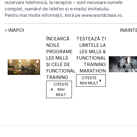
rezervare telefonică, la recepție – sunt necesare numele
complet, numărul de telefon și e-mailul invitatului.
Pentru mai multe informații, intră pe
www.worldclass.ro
.
< INAPOI
INAINTE
ÎNCEARCĂ
TESTEAZĂ-ȚI
NOILE
LIMITELE LA
PROGRAME
LES MILLS &
LES MILLS
FUNCTIONAL
ȘI CELE DE
TRAINING
FUNCTIONAL
MARATHON
TRAINING
CITESTE
MAI MULT
CITESTE
MAI
MULT