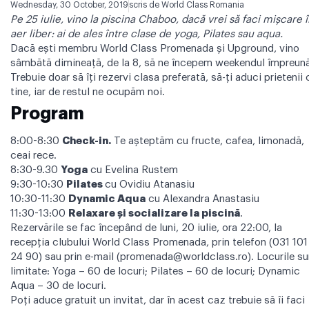
Wednesday, 30 October, 2019
scris de
World Class Romania
Pe 25 iulie, vino la piscina Chaboo, dacă vrei să faci mișcare 
aer liber: ai de ales între clase de yoga, Pilates sau aqua.
Dacă ești membru World Class Promenada și Upground, vino
sâmbătă dimineață, de la 8, să ne începem weekendul împreună
Trebuie doar să îți rezervi clasa preferată, să-ți aduci prietenii 
tine, iar de restul ne ocupăm noi.
Program
8:00-8:30
Check-in.
Te așteptăm cu fructe, cafea, limonadă,
ceai rece.
8:30-9.30
Yoga
cu Evelina Rustem
9:30-10:30
Pilates
cu Ovidiu Atanasiu
10:30-11:30
Dynamic Aqua
cu Alexandra Anastasiu
11:30-13:00
Relaxare și socializare la piscină
.
Rezervările se fac începând de luni, 20 iulie, ora 22:00, la
recepţia clubului World Class Promenada, prin telefon (031 101
24 90) sau prin e-mail (
promenada@worldclass.ro
). Locurile s
limitate: Yoga – 60 de locuri; Pilates – 60 de locuri; Dynamic
Aqua – 30 de locuri.
Poți aduce gratuit un invitat, dar în acest caz trebuie să îi faci