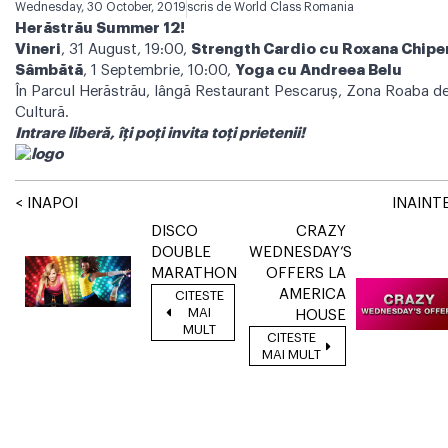
Wednesday, 30 October, 2019
scris de
World Class Romania
Herăstrău Summer 12!
Vineri
, 31 August, 19:00,
Strength Cardio cu Roxana Chipe
Sâmbătă
, 1 Septembrie, 10:00,
Yoga cu Andreea Belu
În Parcul Herăstrău, lângă Restaurant Pescaruș, Zona Roaba d
Cultură.
Intrare liberă, îţi poți invita toți prietenii!
< INAPOI
INAINTE
DISCO
CRAZY
DOUBLE
WEDNESDAY’S
MARATHON
OFFERS LA
AMERICA
CITESTE
MAI
HOUSE
MULT
CITESTE
MAI MULT