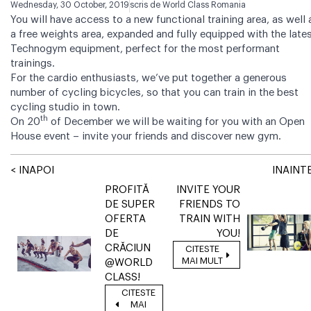
Wednesday, 30 October, 2019
scris de
World Class Romania
You will have access to a new ​​functional training area, as well 
​a ​free weights area, expanded and fully equipped with the late
Technogym equipment, perfect for the most performant
trainings.
For the cardio enthusiasts, we’ve put together a generous
number of cycling bicycles, so that you can train in the best
cycling studio in town.
th
On 20
of December we will be waiting for you with an Open
House event – invite your friends and discover new gym.
< INAPOI
INAINTE
PROFITĂ
INVITE YOUR
DE SUPER
FRIENDS TO
OFERTA
TRAIN WITH
DE
YOU!
CRĂCIUN
CITESTE
MAI MULT
@WORLD
CLASS!
CITESTE
MAI