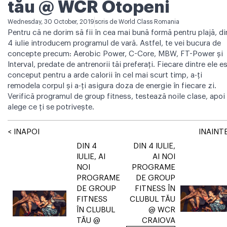
tău @ WCR Otopeni
Wednesday, 30 October, 2019
scris de
World Class Romania
Pentru că ne dorim să fii în cea mai bună formă pentru plajă, di
4 iulie introducem programul de vară. Astfel, te vei bucura de
concepte precum: Aerobic Power, C-Core, MBW, FT-Power și
Interval, predate de antrenorii tăi preferați. Fiecare dintre ele e
conceput pentru a arde calorii în cel mai scurt timp, a-ți
remodela corpul și a-ți asigura doza de energie în fiecare zi.
Verifică programul de group fitness, testează noile clase, apoi
alege ce ți se potrivește.
< INAPOI
INAINTE
DIN 4
DIN 4 IULIE,
IULIE, AI
AI NOI
NOI
PROGRAME
PROGRAME
DE GROUP
DE GROUP
FITNESS ÎN
FITNESS
CLUBUL TĂU
ÎN CLUBUL
@ WCR
TĂU @
CRAIOVA