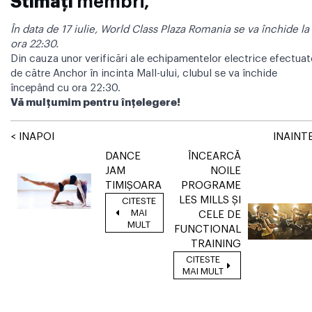
Stimaţi
membri,
În data de 17 iulie, World Class Plaza Romania se va închide la
ora 22:30.
Din cauza unor verificări ale echipamentelor electrice efectuat
de către Anchor în incinta Mall-ului, clubul se va închide
începând cu ora 22:30.
Vă mulţumim pentru înţelegere!
< INAPOI
INAINTE
DANCE
ÎNCEARCĂ
JAM
NOILE
TIMIŞOARA
PROGRAME
LES MILLS ȘI
CITESTE
MAI
CELE DE
MULT
FUNCTIONAL
TRAINING
CITESTE
MAI MULT