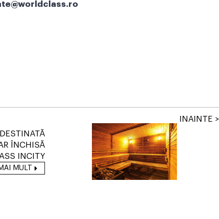
te@worldclass.ro
INAINTE >
DESTINATĂ
AR ÎNCHISĂ
SS INCITY
MAI MULT