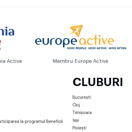
ia Active
Membru Europe Active
CLUBURI
București
Cluj
Timișoara
Iași
articiparea la programul Beneficii
Ploiești