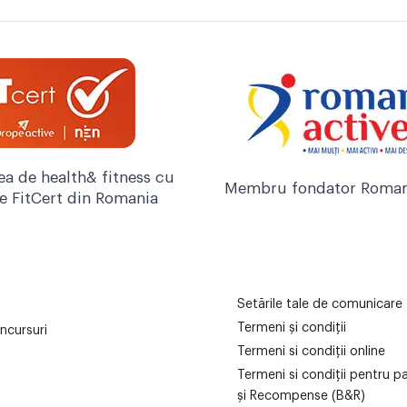
ea de health& fitness cu
Membru fondator Roman
re FitCert din Romania
Setările tale de comunicare
Termeni și condiții
ncursuri
Termeni si condiții online
Termeni si condiții pentru p
și Recompense (B&R)