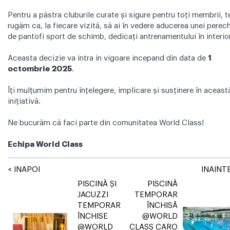
Pentru a păstra cluburile curate și sigure pentru toți membrii, t
rugăm ca, la fiecare vizită, să ai în vedere aducerea unei perech
de pantofi sport de schimb, dedicați antrenamentului în interior
Aceasta decizie va intra in vigoare incepand din data de
1
octombrie 2025
.
Îți mulțumim pentru înțelegere, implicare și susținere în aceast
inițiativă.
Ne bucurăm că faci parte din comunitatea World Class!
Echipa World Class
< INAPOI
INAINTE
PISCINĂ ȘI
PISCINĂ
JACUZZI
TEMPORAR
TEMPORAR
ÎNCHISĂ
ÎNCHISE
@WORLD
@WORLD
CLASS CARO