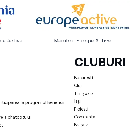
ia Active
Membru Europe Active
CLUBURI
București
Cluj
Timișoara
Iași
articiparea la programul Beneficii
Ploiești
Constanța
are a chatbotului
Brașov
ot