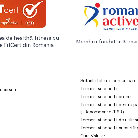
ea de health& fitness cu
Membru fondator Roman
re FitCert din Romania
Setările tale de comunicare
Termeni și condiții
ncursuri
Termeni si condiții online
Termeni si condiții pentru p
și Recompense (B&R)
Termeni si condiții de utiliz
Termeni si condiții cursuri în
Curs Valutar