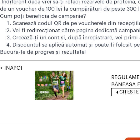
Indiferent dacă vrei să-ți refaci rezervele de proteină
de un voucher de 100 lei la cumpărături de peste 300 le
Cum poți beneficia de campanie?
Scanează codul QR de pe voucherele din recepțiile c
Vei fi redirecționat către pagina dedicată campani
Creează-ți un cont și, după înregistrare, vei pri
Discountul se aplică automat și poate fi folosit pe
Bucură-te de progres și rezultate!
< INAPOI
REGULAME
BĂNEASA 
CITESTE