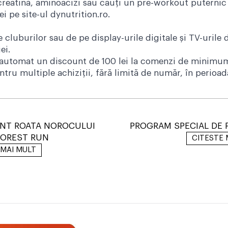
, creatină, aminoacizi sau cauți un pre-workout puterni
i pe site-ul dynutrition.ro.
luburilor sau de pe display-urile digitale și TV-urile d
ei.
mi automat un discount de 100 lei la comenzi de minimum
ntru multiple achiziții, fără limită de număr, în perioa
NT ROATA NOROCULUI
PROGRAM SPECIAL DE 
FOREST RUN
CITESTE 
 MAI MULT