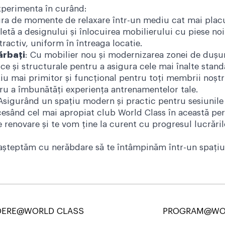
experimenta în curând:
ura de momente de relaxare într-un mediu cat mai plac
tă a designului și înlocuirea mobilierului cu piese no
ractiv, uniform în întreaga locatie.
ărbați
: Cu mobilier nou și modernizarea zonei de dușur
ice și structurale pentru a asigura cele mai înalte stand
iu mai primitor și funcțional pentru toți membrii noștri
ru a îmbunătăți experiența antrenamentelor tale.
 Asigurând un spațiu modern și practic pentru sesiunile
ccesând cel mai apropiat club World Class în această per
renovare și te vom ține la curent cu progresul lucrăril
așteptăm cu nerăbdare să te întâmpinăm într-un spațiu 
DERE@WORLD CLASS
PROGRAM@WO