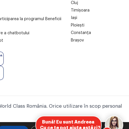
Cluj
Timișoara
Iași
articiparea la programul Beneficii
Ploiești
Constanța
are a chatbotului
Brașov
ot
World Class România. Orice utilizare în scop personal