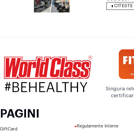
CITESTE
Singura ret
certifica
PAGINI
Regulamente Interne
GiftCard