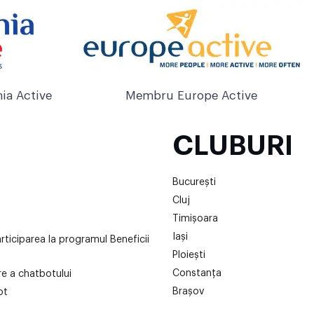
ia Active
Membru Europe Active
CLUBURI
București
Cluj
Timișoara
Iași
articiparea la programul Beneficii
Ploiești
Constanța
are a chatbotului
Brașov
ot