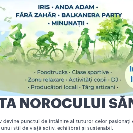
A NOROCULUI SĂN
v devine punctul de întâlnire al tuturor celor pasionați 
nui stil de viață activ, echilibrat și sustenabil.