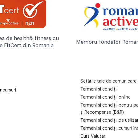
ea de health& fitness cu
Membru fondator Roman
re FitCert din Romania
Setările tale de comunicare
Termeni și condiții
ncursuri
Termeni si condiții online
Termeni si condiții pentru p
și Recompense (B&R)
Termeni si condiții de utiliz
Termeni si condiții cursuri în
Curs Valutar