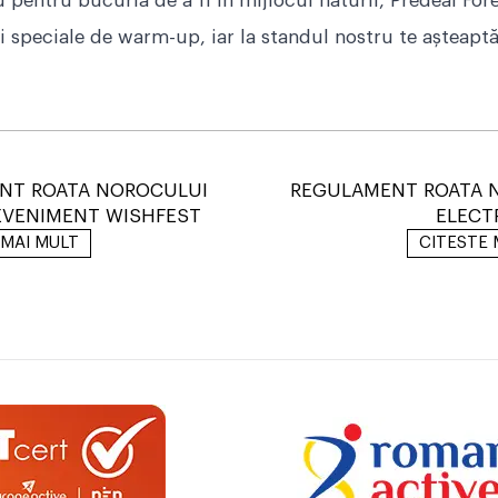
pentru bucuria de a fi în mijlocul naturii, Predeal Fore
i speciale de warm-up, iar la standul nostru te așteaptă
NT ROATA NOROCULUI
REGULAMENT ROATA 
EVENIMENT WISHFEST
ELECT
 MAI MULT
CITESTE 