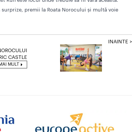
st Run este locul unde trebuie să fii vara aceasta.
 surprize, premii la Roata Norocului și multă voie
INAINTE >
NOROCULUI
RIC CASTLE
MAI MULT