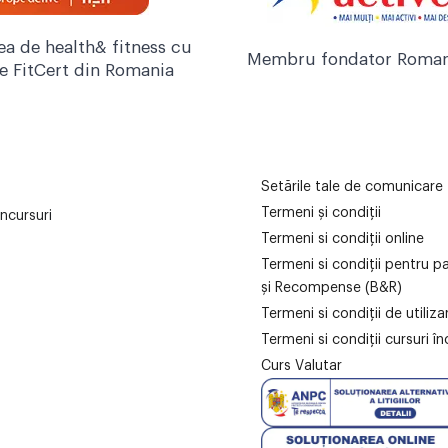
ea de health& fitness cu
Membru fondator Roman
re FitCert din Romania
Setările tale de comunicare
Termeni și condiții
ncursuri
Termeni si condiții online
Termeni si condiții pentru p
și Recompense (B&R)
Termeni si condiții de utiliz
Termeni si condiții cursuri în
Curs Valutar