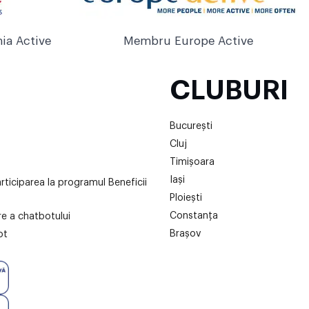
ia Active
Membru Europe Active
CLUBURI
București
Cluj
Timișoara
Iași
articiparea la programul Beneficii
Ploiești
Constanța
are a chatbotului
Brașov
ot