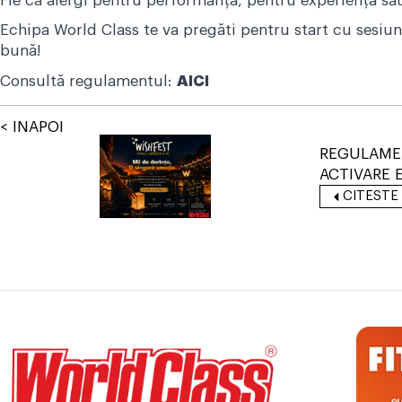
Fie că alergi pentru performanță, pentru experiență sau 
Echipa World Class te va pregăti pentru start cu sesiun
bună!
Consultă regulamentul:
AICI
< INAPOI
REGULAME
ACTIVARE 
CITESTE