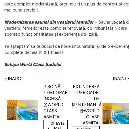
este complet modernizată, oferindu-ți un plus de confort și ce
mai bune servicii.
Modernizarea saunei din vestiarul femeilor
– Sauna uscată d
vestiarul femeilor este complet renovată, cu îmbunătățiri care
sporesc funcționalitatea și experiența utilizării.
Te așteptăm să te bucuri de noile îmbunătățiri și de o experien
complete de health & fitness!
Echipa World Class Sudului
< INAPOI
INAINTE
PISCINĂ
EXTINDEREA
TEMPORAR
PERIOADEI
ÎNCHISĂ
DE
@WORLD
MENTENANȚĂ
CLASS
@WORLD
ASMITA
CLASS
ASMITA!
CITESTE
MAI