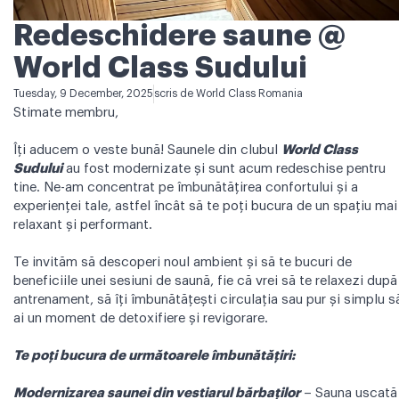
Redeschidere saune @
World Class Sudului
Tuesday, 9 December, 2025
scris de
World Class Romania
Stimate membru,
Îți aducem o veste bună! Saunele din clubul
World Class
Sudului
au fost modernizate și sunt acum redeschise pentru
tine. Ne-am concentrat pe îmbunătățirea confortului și a
experienței tale, astfel încât să te poți bucura de un spațiu mai
relaxant și performant.
Te invităm să descoperi noul ambient și să te bucuri de
beneficiile unei sesiuni de saună, fie că vrei să te relaxezi după
antrenament, să îți îmbunătățești circulația sau pur și simplu s
ai un moment de detoxifiere și revigorare.
Te poți bucura de următoarele îmbunătățiri:
Modernizarea saunei din vestiarul bărbaților
– Sauna uscată