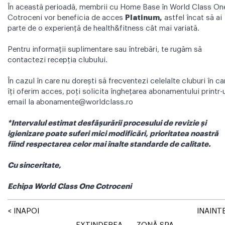
În această perioadă, membrii cu Home Base în World Class On
Cotroceni vor beneficia de acces
Platinum,
astfel încat să ai
parte de o experiență de health&fitness cât mai variată.
Pentru informații suplimentare sau întrebări, te rugăm să
contactezi recepția clubului.
În cazul în care nu dorești să frecventezi celelalte cluburi în ca
îți oferim acces, poți solicita înghețarea abonamentului printr-
email la
abonamente@worldclass.ro
*Intervalul estimat desfășurării procesului de revizie și
igienizare poate suferi mici modificări, prioritatea noastră
fiind respectarea celor mai înalte standarde de calitate.
Cu sinceritate,
Echipa World Class One Cotroceni
< INAPOI
INAINTE