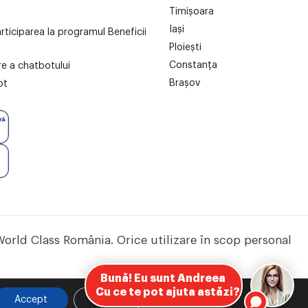
Timișoara
Iași
articiparea la programul Beneficii
Ploiești
Constanța
are a chatbotului
Brașov
ot
World Class România. Orice utilizare în scop personal
Accept
Setari