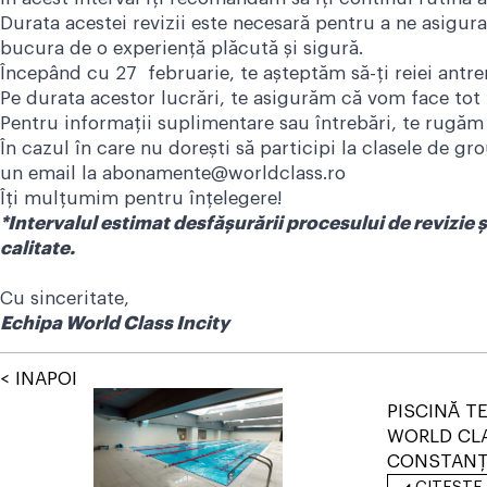
Durata acestei revizii este necesară pentru a ne asigura
bucura de o experiență plăcută și sigură.
Începând cu 27 februarie, te așteptăm să-ți reiei antre
Pe durata acestor lucrări, te asigurăm că vom face tot 
Pentru informații suplimentare sau întrebări, te rugăm 
În cazul în care nu dorești să participi la clasele de gr
un email la
abonamente@worldclass.ro
Îți mulțumim pentru înțelegere!
*Intervalul estimat desfășurării procesului de revizie ș
calitate.
Cu sinceritate,
Echipa World Class Incity
< INAPOI
PISCINĂ T
WORLD CLA
CONSTAN