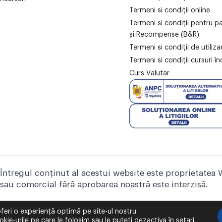
Termeni si condiții online
Termeni si condiții pentru p
și Recompense (B&R)
Termeni si condiții de utiliz
Termeni si condiții cursuri în
Curs Valutar
Întregul conținut al acestui website este proprietatea 
sau comercial fără aprobarea noastră este interzisă.
feri o experiență optimă pe site-ul nostru.
kie-urile pe care le folosim sau le puteți dezactiva în
setari
.