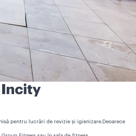
Incity
isă pentru lucrări de revizie și igienizare.Deoarece
 Group Fitness sau în sala de fitness.