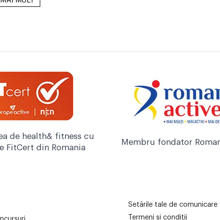
 MAI MULT
ea de health& fitness cu
Membru fondator Roman
re FitCert din Romania
Setările tale de comunicare
Termeni și condiții
ncursuri