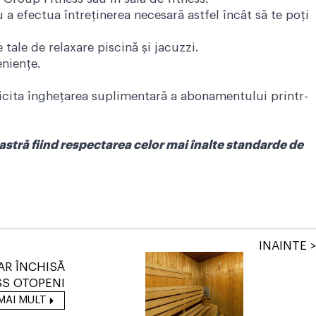
 a efectua întreținerea necesară astfel încât să te poți
ale de relaxare piscină și jacuzzi.
niențe.
solicita înghețarea suplimentară a abonamentului printr-
oastră fiind respectarea celor mai înalte standarde de
INAINTE >
R ÎNCHISĂ
S OTOPENI
MAI MULT