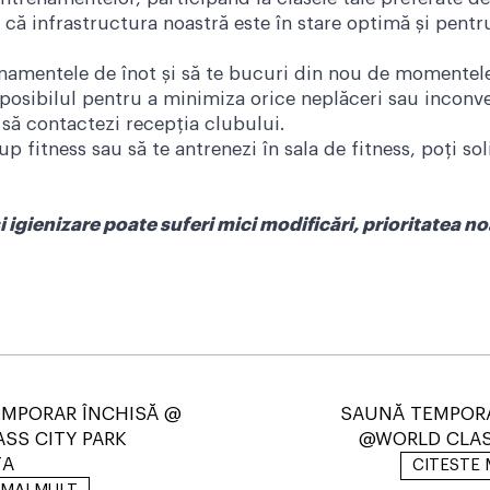
 că infrastructura noastră este în stare optimă și pentru
namentele de înot și să te bucuri din nou de momentele t
posibilul pentru a minimiza orice neplăceri sau inconve
să contactezi recepția clubului.
oup fitness sau să te antrenezi în sala de fitness, poți 
i igienizare poate suferi mici modificări, prioritatea n
EMPORAR ÎNCHISĂ @
SAUNĂ TEMPORA
SS CITY PARK
@WORLD CLAS
ȚA
CITESTE 