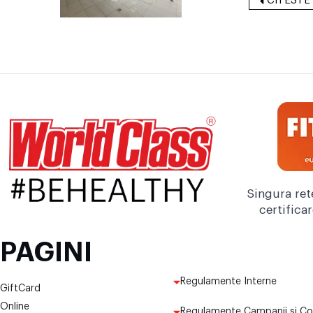
CITESTE
Singura ret
certifica
PAGINI
Regulamente Interne
GiftCard
Online
Regulamente Campanii și Co