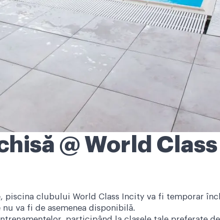
chisă @ World Class 
 piscina clubului World Class Incity va fi temporar înch
e nu va fi de asemenea disponibilă.
antrenamentelor, participând la clasele tale preferate de