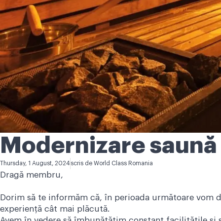
Modernizare saună 
Thursday, 1 August, 2024
scris de
World Class Romania
Dragă membru,
Dorim să te informăm că, în perioada următoare vom des
experiență cât mai plăcută.
Avem în vedere să îmbunătățim constant facilitățile și 