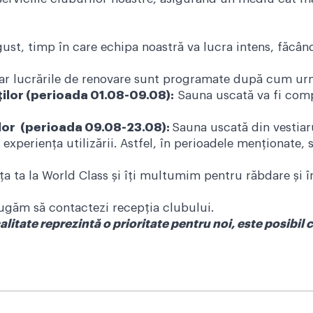
st, timp în care echipa noastră va lucra intens, făcând 
ă, iar lucrările de renovare sunt programate după cum u
ților (perioada 01.08-09.08):
Sauna uscată va fi comp
ilor (perioada 09.08-23.08):
Sauna uscată din vestiar
experiența utilizării. Astfel, în perioadele menționate, 
ța ta la World Class și îți multumim pentru răbdare și î
 rugăm să contactezi recepția clubului.
litate reprezintă o prioritate pentru noi, este posibil 