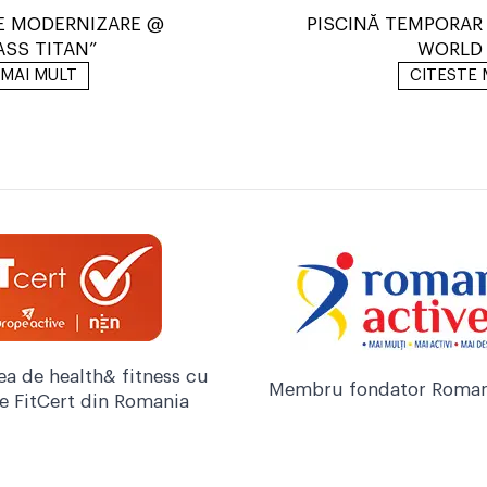
E MODERNIZARE @
PISCINĂ TEMPORAR
SS TITAN”
WORLD 
 MAI MULT
CITESTE 
ea de health& fitness cu
Membru fondator Roman
re FitCert din Romania