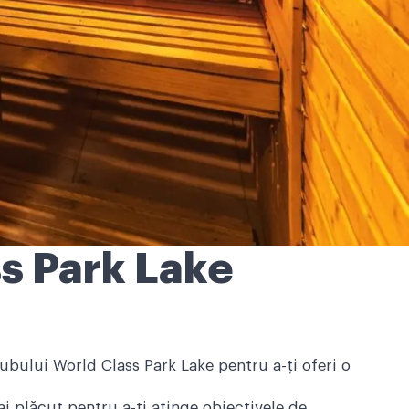
s Park Lake
ubului World Class Park Lake pentru a-ți oferi o
i plăcut pentru a-ți atinge obiectivele de