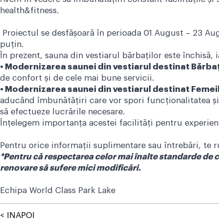
health&fitness.
Proiectul se desfășoară în perioada 01 August – 23 Augu
puțin.
În prezent, sauna din vestiarul bărbaților este închis
• Modernizarea saunei din vestiarul destinat Bărba
de confort și de cele mai bune servicii.
• Modernizarea saunei din vestiarul destinat Feme
aducând îmbunătățiri care vor spori funcționalitatea și 
să efectueze lucrările necesare.
Înțelegem importanța acestei facilități pentru experien
Pentru orice informații suplimentare sau întrebări, te
*Pentru că respectarea celor mai înalte standarde de ca
renovare să sufere mici modificări.
Echipa World Class Park Lake
< INAPOI