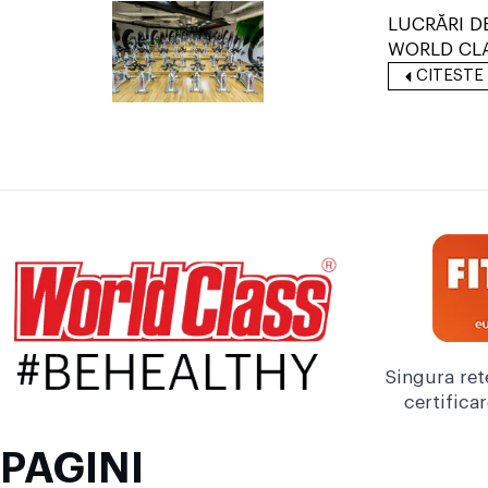
LUCRĂRI D
WORLD CLA
CITESTE
Singura ret
certifica
PAGINI