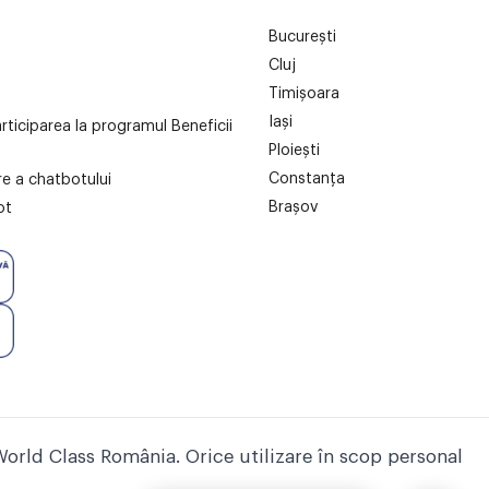
București
Cluj
Timișoara
Iași
articiparea la programul Beneficii
Ploiești
Constanța
are a chatbotului
Brașov
ot
World Class România. Orice utilizare în scop personal