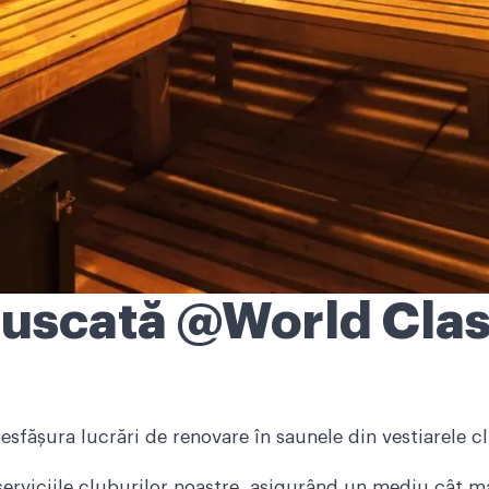
uscată @World Clas
fășura lucrări de renovare în saunele din vestiarele cl
serviciile cluburilor noastre, asigurând un mediu cât ma