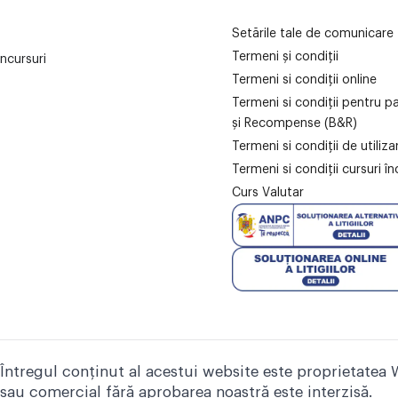
Setările tale de comunicare
Termeni și condiții
ncursuri
Termeni si condiții online
Termeni si condiții pentru p
și Recompense (B&R)
Termeni si condiții de utiliz
Termeni si condiții cursuri în
Curs Valutar
Întregul conținut al acestui website este proprietatea 
sau comercial fără aprobarea noastră este interzisă.