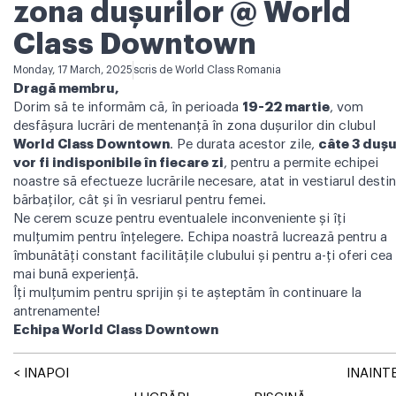
zona dușurilor @ World
Class Downtown
Monday, 17 March, 2025
scris de
World Class Romania
Dragă membru,
Dorim să te informăm că, în perioada
19-22 martie
, vom
desfășura lucrări de mentenanță în zona dușurilor din clubul
World Class Downtown
. Pe durata acestor zile,
câte 3 dușu
vor fi indisponibile în fiecare zi
, pentru a permite echipei
noastre să efectueze lucrările necesare, atat in vestiarul desti
bărbaților, cât și în vesriarul pentru femei.
Ne cerem scuze pentru eventualele inconveniente și îți
mulțumim pentru înțelegere. Echipa noastră lucrează pentru a
îmbunătăți constant facilitățile clubului și pentru a-ți oferi cea
mai bună experiență.
Îți mulțumim pentru sprijin și te așteptăm în continuare la
antrenamente!
Echipa World Class Downtown
< INAPOI
INAINTE