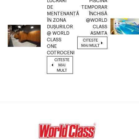
LUCRĂRI
PISCINĂ
DE
TEMPORAR
MENTENANȚĂ
ÎNCHISĂ
ÎN ZONA
@WORLD
DUȘURILOR
CLASS
@ WORLD
ASMITA
CLASS
CITESTE
MAI MULT
ONE
COTROCENI
CITESTE
MAI
MULT