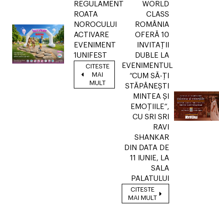
REGULAMENT
WORLD
ROATA
CLASS
NOROCULUI
ROMÂNIA
ACTIVARE
OFERĂ 10
EVENIMENT
INVITAȚII
1UNIFEST
DUBLE LA
EVENIMENTUL
CITESTE
MAI
“CUM SĂ-ȚI
MULT
STĂPÂNEȘTI
MINTEA ȘI
EMOȚIILE”,
CU SRI SRI
RAVI
SHANKAR
DIN DATA DE
11 IUNIE, LA
SALA
PALATULUI
CITESTE
MAI MULT