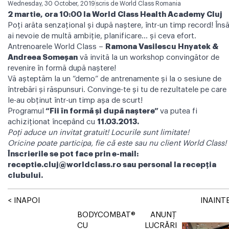
Wednesday, 30 October, 2019
scris de
World Class Romania
2 martie, ora 10:00 la World Class Health Academy Cluj
Poți arăta senzațional și după naștere, într-un timp record! Îns
ai nevoie de multă ambiție, planificare… și ceva efort.
Antrenoarele World Class –
Ramona Vasilescu Hnyatek &
Andreea Someşan
vă invită la un workshop convingător de
revenire în formă după naștere!
Vă așteptăm la un “demo” de antrenamente și la o sesiune de
întrebări și răspunsuri. Convinge-te și tu de rezultatele pe care
le-au obținut într-un timp așa de scurt!
Programul
“Fii în formă şi după naştere”
va putea fi
achiziţionat începând cu
11.03.2013.
Poți aduce un invitat gratuit! Locurile sunt limitate!
Oricine poate participa, fie că este sau nu client World Class!
Înscrierile se pot face prin e-mail:
receptie.cluj@worldclass.ro
sau personal la recepţia
clubului.
< INAPOI
INAINTE
BODYCOMBAT®
ANUNŢ
CU
LUCRĂRI