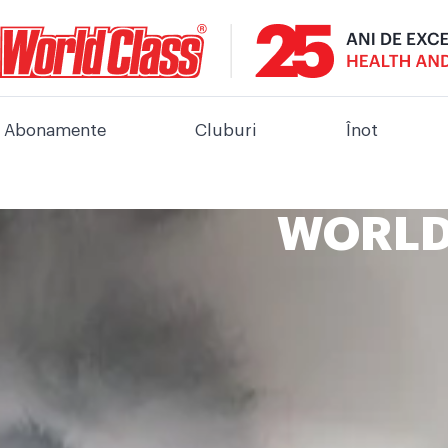
Abonamente
Cluburi
Înot
WORLD