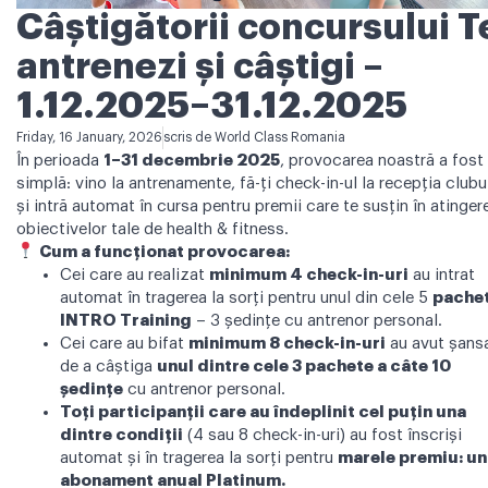
Câștigătorii concursului T
antrenezi și câștigi –
1.12.2025–31.12.2025
Friday, 16 January, 2026
scris de
World Class Romania
În perioada
1–31 decembrie 2025
, provocarea noastră a fost
simplă: vino la antrenamente, fă-ți check-in-ul la recepția clubu
și intră automat în cursa pentru premii care te susțin în atinger
obiectivelor tale de health & fitness.
Cum a funcționat provocarea:
Cei care au realizat
minimum 4 check-in-uri
au intrat
automat în tragerea la sorți pentru unul din cele 5
pache
INTRO Training
– 3 ședințe cu antrenor personal.
Cei care au bifat
minimum 8 check-in-uri
au avut șans
de a câștiga
unul dintre cele 3 pachete a câte 10
ședințe
cu antrenor personal.
Toți participanții care au îndeplinit cel puțin una
dintre condiții
(4 sau 8 check-in-uri) au fost înscriși
automat și în tragerea la sorți pentru
marele premiu: un
abonament anual Platinum.