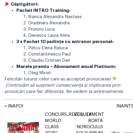
Câștigători:
Pachet INTRO Training:
Bianca Alexandra Nastase
Gradinaru Alexandra
Prunoiu Luca
Genescu Laura Alina
3 x Pachet 10 ședințe cu antrenor personal:
Petcu Elena Raluca
Constantinescu Paul
Claudiu Cristian Dan
Marele premiu – Abonament anual Platinum:
Oleg Miron
Felicitări tuturor celor care au acceptat provocarea!
Continuăm să susținem consecvența și implicarea prin
provocări care fac diferența. Ne vedem la antrenamente.
< INAPOI
INAINTE
CONCURS„REZOLUȚII
REGULAMENT
WORLD
ROATA
CLASS
NOROCULUI