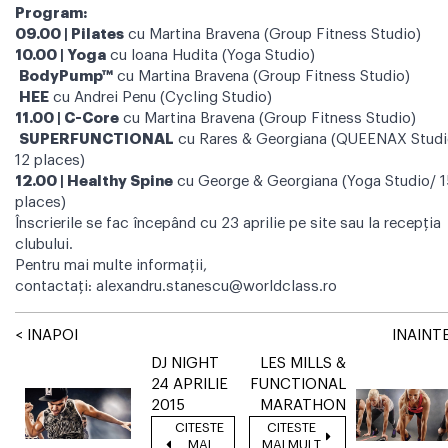
Program:
09.00 |
Pilates
cu Martina Bravena (Group Fitness Studio)
10.00 |
Yoga
cu
Ioana Hudita (Yoga Studio)
BodyPump™
cu
Martina Bravena (Group Fitness Studio)
HEE
cu
Andrei Penu (Cycling Studio)
11.00 |
C-Core
cu
Martina Bravena (Group Fitness Studio)
SUPERFUNCTIONAL
cu
Rares & Georgiana (QUEENAX Studi
12 places)
12.00 |
Healthy Spine
cu
George & Georgiana (Yoga Studio/ 1
places)
Înscrierile se fac începând cu 23 aprilie pe site sau la recepția
clubului.
Pentru mai multe informații,
contactați:
alexandru.stanescu@worldclass.ro
< INAPOI
INAINTE
DJ NIGHT
LES MILLS &
24 APRILIE
FUNCTIONAL
2015
MARATHON
CITESTE
CITESTE
MAI
MAI MULT