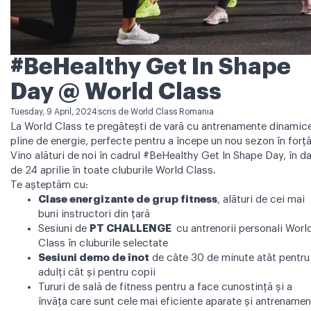
#BeHealthy Get In Shape
Day @ World Class
Tuesday, 9 April, 2024
scris de
World Class Romania
La World Class te pregătești de vară cu antrenamente dinamice
pline de energie, perfecte pentru a începe un nou sezon în forță
Vino alături de noi în cadrul #BeHealthy Get In Shape Day, în d
de 24 aprilie în toate cluburile World Class.
Te așteptăm cu:
Clase energizante de grup fitness
, alături de cei mai
buni instructori din țară
Sesiuni de
PT CHALLENGE
cu antrenorii personali Worl
Class în cluburile selectate
Sesiuni demo de înot
de câte 30 de minute atât pentru
adulți cât și pentru copii
Tururi de sală de fitness pentru a face cunostință și a
învăța care sunt cele mai eficiente aparate și antrename