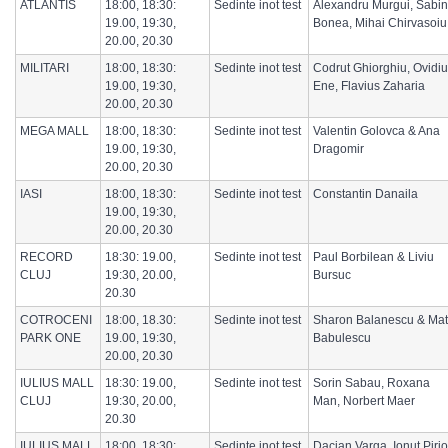
ATLANTIS
18:00, 18:30:
Sedinte inot test
Alexandru Murgui, Sabin
19.00, 19:30,
Bonea, Mihai Chirvasoiu
20.00, 20.30
MILITARI
18:00, 18:30:
Sedinte inot test
Codrut Ghiorghiu, Ovidiu
19.00, 19:30,
Ene, Flavius Zaharia
20.00, 20.30
MEGA MALL
18:00, 18:30:
Sedinte inot test
Valentin Golovca & Ana
19.00, 19:30,
Dragomir
20.00, 20.30
IASI
18:00, 18:30:
Sedinte inot test
Constantin Danaila
19.00, 19:30,
20.00, 20.30
RECORD
18:30: 19.00,
Sedinte inot test
Paul Borbilean & Liviu
CLUJ
19:30, 20.00,
Bursuc
20.30
COTROCENI
18:00, 18.30:
Sedinte inot test
Sharon Balanescu & Mat
PARK ONE
19.00, 19:30,
Babulescu
20.00, 20.30
IULIUS MALL
18:30: 19.00,
Sedinte inot test
Sorin Sabau, Roxana
CLUJ
19:30, 20.00,
Man, Norbert Maer
20.30
IULIUS MALL
18:00, 18:30:
Sedinte inot test
Dacian Varga, Ionut Pirjo