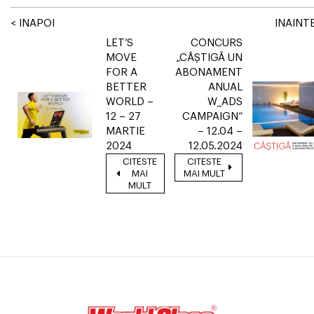
< INAPOI
INAINTE
LET’S
CONCURS
MOVE
„CÂȘTIGĂ UN
FOR A
ABONAMENT
BETTER
ANUAL
WORLD –
W_ADS
12 – 27
CAMPAIGN”
MARTIE
– 12.04 –
2024
12.05.2024
CITESTE
CITESTE
MAI
MAI MULT
MULT