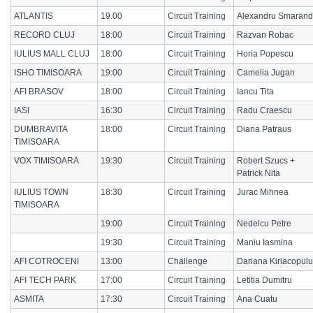
ATLANTIS
19.00
Circuit Training
Alexandru Smaran
RECORD CLUJ
18:00
Circuit Training
Razvan Robac
IULIUS MALL CLUJ
18:00
Circuit Training
Horia Popescu
ISHO TIMISOARA
19:00
Circuit Training
Camelia Jugan
AFI BRASOV
18:00
Circuit Training
Iancu Tita
IASI
16:30
Circuit Training
Radu Craescu
DUMBRAVITA
18:00
Circuit Training
Diana Patraus
TIMISOARA
VOX TIMISOARA
19:30
Circuit Training
Robert Szucs +
Patrick Nita
IULIUS TOWN
18:30
Circuit Training
Jurac Mihnea
TIMISOARA
19:00
Circuit Training
Nedelcu Petre
19:30
Circuit Training
Maniu Iasmina
AFI COTROCENI
13:00
Challenge
Dariana Kiriacopulu
AFI TECH PARK
17:00
Circuit Training
Letitia Dumitru
ASMITA
17:30
Circuit Training
Ana Cuatu