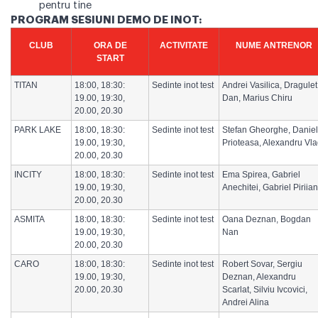
pentru tine
PROGRAM SESIUNI DEMO DE INOT:
CLUB
ORA DE
ACTIVITATE
NUME ANTRENOR
START
TITAN
18:00, 18:30:
Sedinte inot test
Andrei Vasilica, Dragulet
19.00, 19:30,
Dan, Marius Chiru
20.00, 20.30
PARK LAKE
18:00, 18:30:
Sedinte inot test
Stefan Gheorghe, Daniel
19.00, 19:30,
Prioteasa, Alexandru Vl
20.00, 20.30
INCITY
18:00, 18:30:
Sedinte inot test
Ema Spirea, Gabriel
19.00, 19:30,
Anechitei, Gabriel Piriia
20.00, 20.30
ASMITA
18:00, 18:30:
Sedinte inot test
Oana Deznan, Bogdan
19.00, 19:30,
Nan
20.00, 20.30
CARO
18:00, 18:30:
Sedinte inot test
Robert Sovar, Sergiu
19.00, 19:30,
Deznan, Alexandru
20.00, 20.30
Scarlat, Silviu Ivcovici,
Andrei Alina