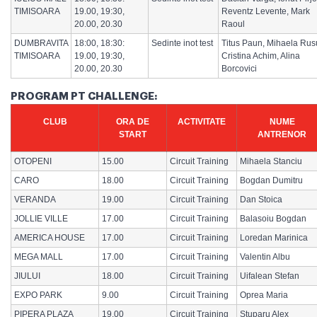
TIMISOARA
19.00, 19:30,
Reventz Levente, Mark
20.00, 20.30
Raoul
DUMBRAVITA
18:00, 18:30:
Sedinte inot test
Titus Paun, Mihaela Rus
TIMISOARA
19.00, 19:30,
Cristina Achim, Alina
20.00, 20.30
Borcovici
PROGRAM PT CHALLENGE:
CLUB
ORA DE
ACTIVITATE
NUME
START
ANTRENOR
OTOPENI
15.00
Circuit Training
Mihaela Stanciu
CARO
18.00
Circuit Training
Bogdan Dumitru
VERANDA
19.00
Circuit Training
Dan Stoica
JOLLIE VILLE
17.00
Circuit Training
Balasoiu Bogdan
AMERICA HOUSE
17.00
Circuit Training
Loredan Marinica
MEGA MALL
17.00
Circuit Training
Valentin Albu
JIULUI
18.00
Circuit Training
Uifalean Stefan
EXPO PARK
9.00
Circuit Training
Oprea Maria
PIPERA PLAZA
19.00
Circuit Training
Stuparu Alex