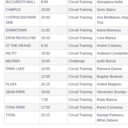
BUCURESTI MALL
8:00
Circuit Training
Gerogiana Anitei
CAMPUS
19:00
Circuit Training
Sorin Staicu
COTROCENI PARK
20:00
Circuit Training
Ana Bretfelean; Ang
ONE
Tirsi
DOWNTOWN
11:00
Circuit Training
Ioana Manescu
EROII REVOLUTIEI
18:30
Circuit Training
Livia Mariea
AT THE GRAND
8:30
Circuit Training
Andrei Ciobanu
INCITY
19:30
Circuit Training
Andreea Constantin
MILITARI
19:00
Challenge
Iustin Burciu
PARK LAKE
19:00
Circuit Training
Ramona Ganea
12:00
Circuit Training
Bogdan Bratosin
PLAZA
20:15
Circuit Training
Andrei Maglasu
SEMA PARK
19:00
Circuit Training
Alexandru Scumpu
7:00
Circuit Training
Radu Banica
TITAN PARK
17:00
Circuit Training
Rares Corneanu
TITAN
20:15
Circuit Training
George Patrascu;
Mihai Zabava