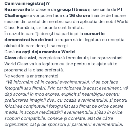
Cum vă înregistrați?
Rezervările
la clasele de
group fitness
și sesiunile de
PT
Challenge
se vor putea face cu
26 de ore
înainte de fiecare
sesiune din contul de membru sau din aplicația de mobil World
Class România, iar locurile sunt limitate.
În cazul în care îți dorești să participi la
cursurile
demonstrative de înot
te rugăm să iei legătură cu recepția
clubului în care dorești să mergi.
Dacă
nu eșți deja membru World
Class
click
aici
,
completează formularul și un reprezentant
World Class va lua legătura cu tine pentru a te ajuta să te
programezi la clasa preferată.
Ne vedem la antrenamente!
*Vă informăm că în cadrul evenimentului, vi se pot face
fotografii sau filmări. Prin participarea la acest eveniment, vă
dați acordul în mod expres, explicit și neambiguu pentru
prelucrarea imaginii dvs., cu ocazia evenimentului, și pentru
folosirea conținutului fotografiat sau filmat pe orice canale
media, în scopul mediatizării evenimentului și/sau în orice
scopuri compatibile, conexe și corelate, atât de către
organizator, cât și de sponsorii și partenerii evenimentului.