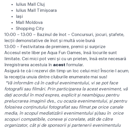
Iulius Mall Cluj
Iulius Mall Timișoara
Iași
Mall Moldova
Shopping City
10:00 – 13:00 – Bazinul de înot – Concursuri, jocuri, ștafete,
lecții demonstative de înot și multă voie bună
13:00 – Festivitatea de premiere, premii și surprize
Accesul este liber pe Aqua Fun Games, însă locurile sunt
limitate. Cei mici pot veni și cu un prieten, însă este necesară
înregistrarea acestuia în
acest
formular.
Asigură-te că-i rezervi din timp un loc celui mic! Înscrie-l acum
la recepția unuia dintre cluburile enumerate mai sus!
*Vă informăm că în cadrul evenimentului, vi se pot face
fotografii sau filmări. Prin participarea la acest eveniment, vă
dați acordul în mod expres, explicit și neambiguu pentru
prelucrarea imaginii dvs., cu ocazia evenimentului, și pentru
folosirea conținutului fotografiat sau filmat pe orice canale
media, în scopul mediatizării evenimentului și/sau în orice
scopuri compatibile, conexe și corelate, atât de către
organizator, cât și de sponsorii și partenerii evenimentulu