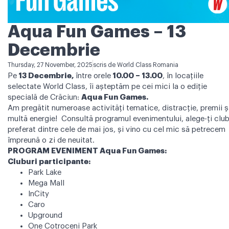
Aqua Fun Games – 13
Decembrie
Thursday, 27 November, 2025
scris de
World Class Romania
Pe
13 Decembrie,
între orele
10.00 – 13.00
, în locațiile
selectate World Class, îi așteptăm pe cei mici la o ediție
specială de Crăciun:
Aqua Fun Games.
Am pregătit numeroase activități tematice, distracție, premii ș
multă energie! Consultă programul evenimentului, alege-ți club
preferat dintre cele de mai jos, și vino cu cel mic să petrecem
împreună o zi de neuitat.
PROGRAM EVENIMENT Aqua Fun Games:
Cluburi participante:
Park Lake
Mega Mall
InCity
Caro
Upground
One Cotroceni Park