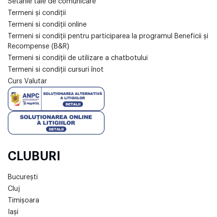
Setările tale de comunicare
Termeni și condiții
Termeni si condiții online
Termeni si condiții pentru participarea la programul Beneficii și
Recompense (B&R)
Termeni si condiții de utilizare a chatbotului
Termeni si condiții cursuri înot
Curs Valutar
CLUBURI
București
Cluj
Timișoara
Iași