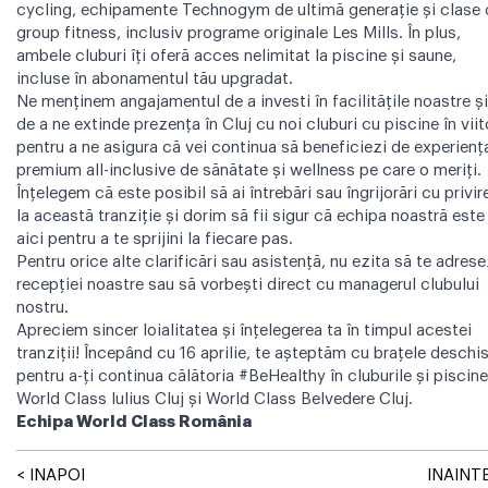
cycling, echipamente Technogym de ultimă generație și clase 
group fitness, inclusiv programe originale Les Mills. În plus,
ambele cluburi îți oferă acces nelimitat la piscine și saune,
incluse în abonamentul tău upgradat.
Ne menținem angajamentul de a investi în facilitățile noastre și
de a ne extinde prezența în Cluj cu noi cluburi cu piscine în viit
pentru a ne asigura că vei continua să beneficiezi de experienț
premium all-inclusive de sănătate și wellness pe care o meriți.
Înțelegem că este posibil să ai întrebări sau îngrijorări cu privir
la această tranziție și dorim să fii sigur că echipa noastră este
aici pentru a te sprijini la fiecare pas.
Pentru orice alte clarificări sau asistență, nu ezita să te adrese
recepției noastre sau să vorbești direct cu managerul clubului
nostru.
Apreciem sincer loialitatea și înțelegerea ta în timpul acestei
tranziții! Începând cu 16 aprilie, te așteptăm cu brațele deschi
pentru a-ți continua călătoria #BeHealthy în cluburile și piscine
World Class Iulius Cluj și World Class Belvedere Cluj.
Echipa World Class România
< INAPOI
INAINTE