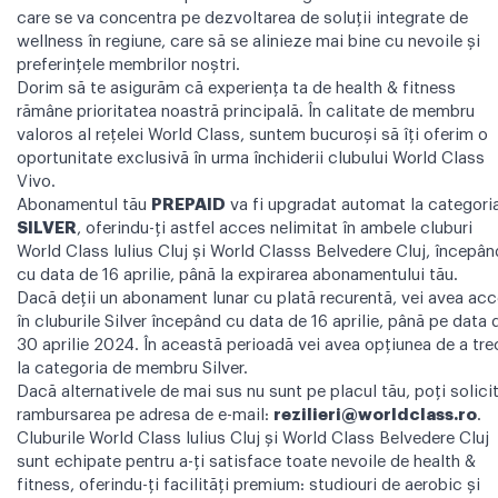
care se va concentra pe dezvoltarea de soluții integrate de
wellness în regiune, care să se alinieze mai bine cu nevoile și
preferințele membrilor noștri.
Dorim să te asigurăm că experiența ta de health & fitness
rămâne prioritatea noastră principală. În calitate de membru
valoros al rețelei World Class, suntem bucuroși să îți oferim o
oportunitate exclusivă în urma închiderii clubului World Class
Vivo.
Abonamentul tău
PREPAID
va fi upgradat automat la categori
SILVER
, oferindu-ți astfel acces nelimitat în ambele cluburi
World Class Iulius Cluj și World Classs Belvedere Cluj, începân
cu data de 16 aprilie, până la expirarea abonamentului tău.
Dacă deții un abonament lunar cu plată recurentă, vei avea ac
în cluburile Silver începând cu data de 16 aprilie, până pe data 
30 aprilie 2024. În această perioadă vei avea opțiunea de a tre
la categoria de membru Silver.
Dacă alternativele de mai sus nu sunt pe placul tău, poți solici
rambursarea pe adresa de e-mail:
rezilieri@worldclass.ro
.
Cluburile World Class Iulius Cluj și World Class Belvedere Cluj
sunt echipate pentru a-ți satisface toate nevoile de health &
fitness, oferindu-ți facilități premium: studiouri de aerobic și