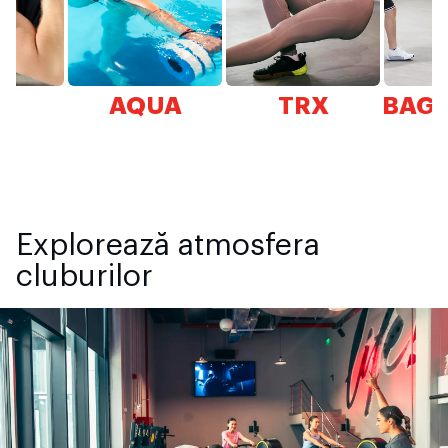
X
AQUA
TRX
BAG 
Explorează atmosfera
cluburilor